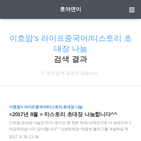
호야연이
이호맘's 라이프중국어/티스토리 초
대장 나눔
검색 결과
3 개의 검색 결과가 있습니다.
이호맘's 라이프중국어/티스토리 초대장 나눔
<2017년 8월 > 티스토리 초대장 나눔합니다^^
이번달 초대장 나눔은 (이미 받으신 분 한분 제외) 선착순으로 다 보내드리고
마감되었습니다~감사합니다^^ 안녕하세요~댓글로 블로그를 개설하실 목
적 ( 생각해두신 블로그 이름이여도 좋습니다^^) 그리고 이메일주소를 남겨
2017. 8. 26. 21:06