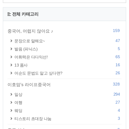
전체 카테고리
159
중국어, 어렵지 않아요 ♪
47
문장으로 말해요~
5
발음 (파닉스)
65
어휘력은 다다익선!
16
13 품사
26
어순도 문법도 알고 싶다면?
328
이호맘's 라이프중국어
294
일상
27
여행
4
웨딩
3
티스토리 초대장 나눔