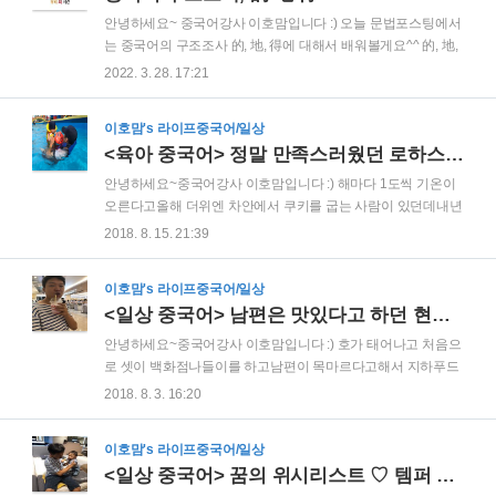
선에서 만나듯이, 해당하는 성모와 운모를 찾아서 대각선이 만
안녕하세요~ 중국어강사 이호맘입니다 :) 오늘 문법포스팅에서
나는 칸으로 찾아가서 읽어보세요. "니 쓸 나꿔런" 이라고 읽으
는 중국어의 구조조사 的, 地, 得에 대해서 배워볼게요^^ 的, 地,
셨다면 정확하게 찾아가신겁니다 ^^ 글 설명이 답답하다면 이
得 세글자의 발음은 전부 높낮이 성조가 없는 경성 de "떠" 라고
2022. 3. 28. 17:21
호맘네 중국어교실 발음 동영상 강의 ▽ 유튜브 → "이호맘네 중
읽습니다. 이 세 단어는 중국어문법에서 단어와 단어를 연결해
국어교실" 구독 필수 ♡ 매주 일..
서 자연스러운 뜻을 만들어주는 품사 조사중의 구조조사로서,
이호맘's 라이프중국어/일상
발음이 똑같으므로 저는 늘 "삼떠"라고 가르친답니다^^ 단어끼
<육아 중국어> 정말 만족스러웠던 로하스파 꼼꼼후기♡
리 연결해서 구조를 만들어주는 구조조사입니다~라고 설명드
려도 이해가 어렵다면, 뼈와 뼈를 연결해주는 마디역할입니다~
안녕하세요~중국어강사 이호맘입니다 :) 해마다 1도씩 기온이
라고 설명드리면 가장 이해하기 쉬우실거에요^^ 이 삼떠 的, 地,
오른다고올해 더위엔 차안에서 쿠키를 굽는 사람이 있던데내년
得 는 앞뒤로 어떤 품사를 놔주느냐에 따라서 구조조사로서의
엔 차안에서 고기굽는 사람이 있는건 아닌지ㅠㅠ애기가 생기기
2018. 8. 15. 21:39
역할이 달라집니다. "的"의 역할은 앞뒤로 품사가 다르게 놓임에
전엔 워터파크를 간다고 하면무조건 남들 많이 가는 캐비였는
따라서 쓰임법이 세종류, 地 와 ..
데이젠 애기도 있고또 아직 호가 서너걸음, 많을때는 간혹 열댓
이호맘's 라이프중국어/일상
걸음 걷긴 하지만아직은 대부분 기어다녀서워터파크는 올해엔
<일상 중국어> 남편은 맛있다고 하던 현대충청 지하 과일쥬스...
꿈도 꾸지 말자고 했는데...마침 남편이 오창에 볼일이 있다고
해서그럼 같이 오창가는김에 오창에 어디 놀곳이 있나 검색해
안녕하세요~중국어강사 이호맘입니다 :) 호가 태어나고 처음으
봤더니아니 오창에 이렇게나 좋은 장소가 있더라구요! 여긴 오
로 셋이 백화점나들이를 하고남편이 목마르다고해서 지하푸드
창온천 로하스파에요~겨울엔 온천,여름엔 시원한 워터파크 ㅎ
코트로 갔어요~평소에 허세라곤 찾아볼 수 없는 남표니가눈앞
2018. 8. 3. 16:20
ㅎㅎ가기전에 검색해봤을때이런 멋진 사진들이 인터넷에 돌아
에 천원짜리 음료수를 파는 마트를 냅두고그그그 하면서 생과
다니길래"오창에 이런곳이 있었나..? 외곽인가 보다..."했는데알
일쥬스가 먹고싶다길래그래그래 하면서 사줬어요ㅋㅋㅋ(이럴
고보니..
이호맘's 라이프중국어/일상
때 진짜 아들키우는 기분1) 기껏 비싼 생과일쥬스가 먹고 싶다
<일상 중국어> 꿈의 위시리스트 ♡ 템퍼 컨투어 매트리스!
고해서 사줬더니망고나 블루베리같은건 안먹고수박으로 할거