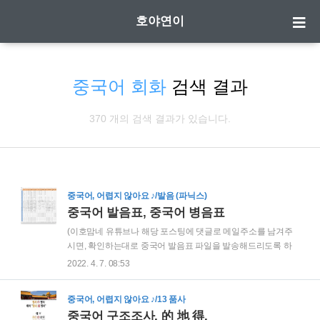
호야연이
중국어 회화
검색 결과
370 개의 검색 결과가 있습니다.
중국어, 어렵지 않아요 ♪/발음 (파닉스)
중국어 발음표, 중국어 병음표
(이호맘네 유튜브나 해당 포스팅에 댓글로 메일주소를 남겨주
시면, 확인하는대로 중국어 발음표 파일을 발송해드리도록 하
겠습니다^^) 파랑색칸에 들어있는 알파벳모양들이 중국어 발음
2022. 4. 7. 08:53
기호의 "성모" - 자음역할 오렌지색칸에 들어있는 알파벳모양들
이 중국어 발음기호의 "운모" - 모음역할 입니다 ▽ 이제 여러분
중국어, 어렵지 않아요 ♪/13 품사
들이 직접 테스트로 " nǐ shì nă guó rén " 의 발음을 발음표에서
중국어 구조조사, 的 地 得.
찾아다가 읽어보시겠어요? 한글에서 자음과 모음이 각각 대각