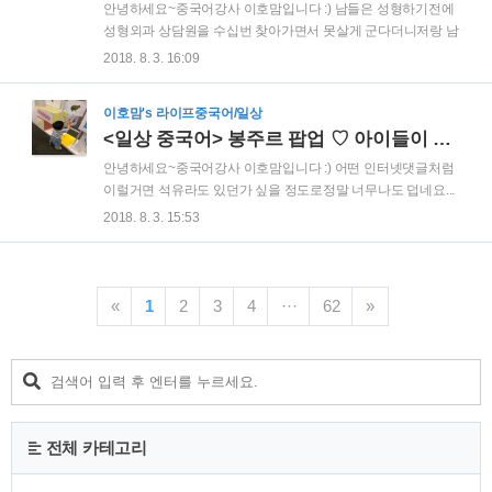
라고 고집고집~(이럴때 진짜 아들키우는 기분2) 수박 西瓜 xī
안녕하세요~중국어강사 이호맘입니다 :) 남들은 성형하기전에
guā 씨 꽈과일쥬스 果汁 guǒ zhī 꿔 쯜 남편만 맛있다고 느낀 이
성형외과 상담원을 수십번 찾아가면서 못살게 군다더니저랑 남
유는...단맛에 대해서 변명 좀 하고 지나가야 하는데... 저희 남편
편은 그것 못지않게템퍼 매트리스 매장을 몇번째 찾아가는건지
2018. 8. 3. 16:09
은생과일의 단맛은 안달고 설탕은 달다고 생각하는 사람이고저
몰라요 ㅋㅋㅋ남편들은 보통 백화점만 들어서면 현기증난다고
는 반대로생과일의 단맛은 저렴하게(?) 느껴지고 설탕의..
하는데저희 남편은 가전제품도 보고 템퍼도 가자~라고 하면제
이호맘's 라이프중국어/일상
가 화장품 매장 둘러볼때도 그저 군말없이 따라다녀요ㅋㅋㅋ
<일상 중국어> 봉주르 팝업 ♡ 아이들이 좋아해요 >,<
매트리스 床垫 chuáng diàn 츨왕 떈 템퍼 매트리스는컨투어, 클
라우드, 센세이션세종류로 나뉘는데왼쪽부터 누웠을때 몸의 빈
안녕하세요~중국어강사 이호맘입니다 :) 어떤 인터넷댓글처럼
공간을 든든하게 채워주는 강도의 차이가 약해져요^^남들은 대
이럴거면 석유라도 있던가 싶을 정도로정말 너무나도 덥네요...
부분 중간단계 클라우드로 한다고 하는데 저희 부부가 가장 좋
집에서 에어컨 켜고 있는게 최고라지만왠지 집에만 있는건 또
2018. 8. 3. 15:53
아하는건 뭐니뭐니해도강력한 오리지날(컨투어)에요 ㅎㅎㅎ
지루하고 답답해서다들 마트, 백화점 등등으로 피서를 가는거
매트리스 치곤 너무 고가라서아직 큰맘먹고 딱 지르진 못했지
같아요!저희부부도 호를 데리고 현대충청점에 다녀왔어요 ♡
만재작년 ..
마침 현대충청 7층에서어린이들을 위한 봉주르 팝업 전시를 하
더라구요~엄빠 백화점 나들이에아들은 꼼짝없이 유모차에만
«
1
2
3
4
···
62
»
둬야할줄 알았는데다행히 아들도 즐길거리가 있어서 너무 좋았
어요~입장료는 1인 천원^^36개월 미만의 아이는 무료인듯합니
다^^ 전시 展览 zhǎn lǎn 쯜안 란 입장료를 지불하면티켓과 함
께백화점에서 쇼핑할때 사용가능한 할인쿠폰북이랑봉주르 팝
업에서 아이가 직접 집모양 팝빌을 만들어볼 수 있는 커다란 종
이를..
전체 카테고리