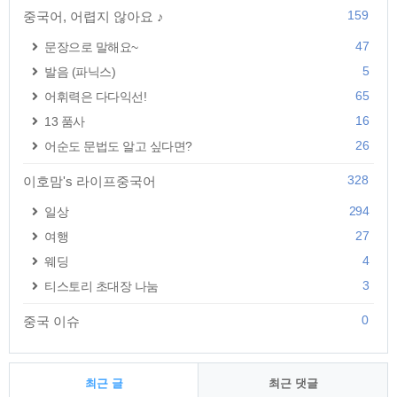
159
중국어, 어렵지 않아요 ♪
47
문장으로 말해요~
5
발음 (파닉스)
65
어휘력은 다다익선!
16
13 품사
26
어순도 문법도 알고 싶다면?
328
이호맘's 라이프중국어
294
일상
27
여행
4
웨딩
3
티스토리 초대장 나눔
0
중국 이슈
최근 글
최근 댓글