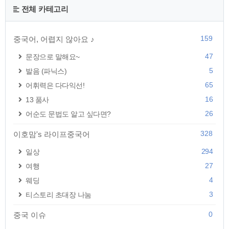
전체 카테고리
159
중국어, 어렵지 않아요 ♪
47
문장으로 말해요~
5
발음 (파닉스)
65
어휘력은 다다익선!
16
13 품사
26
어순도 문법도 알고 싶다면?
328
이호맘's 라이프중국어
294
일상
27
여행
4
웨딩
3
티스토리 초대장 나눔
0
중국 이슈