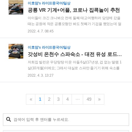
유명인들이랑 같아서 기분도 좋고 뭐 암튼 더 정확히 하려면 서
이호맘's 라이프중국어/일상
너시간동안 더 많은 문제를 풀어야한다고 하니까... 그래도 기분
공룡 VR 기계+어플, 코로나 집콕놀이 추천
좋음^^ 오랫동안 애매하게 신경쓰인 발바닥티눈때문에 동남지
아이들이 크긴 크나봐요 전에 둘째 태교여행하러 담양에 갔을
구 서울피부과의원에 다녀왔어요 아마도 몇년동안 강사로 일할
때는 공원에 작은 공룡모형만 봐도 첫째가 기겁을 했었는데 얼
때 서서 일한 결과가 아닐지... 자꾸 동남지구로 병원다닌 리뷰
마전에 다녀온 해남공룡박물관에서는 또 훨씬 더 잘 즐겼거든
2022. 4. 7. 08:45
를 올리고 있는데 뭔가 새로 지은 브랜드아파트에 살고 있을거
요 다녀와서 여행사진을 정리해서 블로그에 올린걸 보고 또 가
같지만 현실의 배달의민족과 인연 끊어진 시골라이프ㅎㅎ ..
자고 난리난리이길래 일단은 집에 있던 VR에 휴대폰 끼워서 공
룡VR어플을 켜줬어요ㅋㅋ 어플에 공룡VR검색하시면 다양한
이호맘's 라이프중국어/일상
어플이 떠요 우리애기는 공룡 종류를 골라서 등에 타고 다니는
갓성비 온천수 스파숙소 - 대전 유성 로드(LOD)호텔 - 로얄 스위트
위에 어플을 더 좋아했어요 ㅎㅎ 요렇게 프테라노돈이나 브라
저희집 빌런은 우당탕탕 미운 아들 6살(17년생, 겁 없는 딸램 1
키오사우루스나 티라노를 선택하면 등에 타고 다니는거같은 간
살(10개월)이에요; 그래서 대실로 스파만 즐기기 위해 숙소를
단한 VR체험이 가능하답니다 ㅎㅎ 정말 저렴하게 샀던거에요...
예약하던 1박으로 즐기기 위해 숙소를 예약하던 우선 겁 없는
2022. 4. 3. 13:27
오래되기도 했고... 그래도 첫째한테(6살) 체험용으로 해주기엔
딸램이 떨어져서 다치지 않게 하기 위해 높지 않은 침대와 (요즘
좋아요^^ 어플을 켜서 요렇게 핸드폰을 끼워서 주면 요렇게..
은 높지 않은 매트리스형 침대가 많으니깐요) 혹은 그냥 온돌룸
이나 한옥 그리고 물놀이에 환장하는 남매가 즐길 넓은 욕조 (야
외 노천스파면 더 좋음) 이렇게 크게 두가지를 중점으로 숙소를
«
1
2
3
4
···
49
»
찾아서 예약합니당 ㅎ 요기는 대전 유성에 있는 로드호텔 로얄
스위트룸이에요! 깔끔하게 리모델링한 모텔급이지만... 뭐 암튼
호텔(음...) 저희는 이곳에 무려 세번째 방문이에요! 첫번째 방문
은 둘째가 없을때 스위트스타일러방에 놀러왔었구요! 그 포스
팅은 요기 ▽ https://..