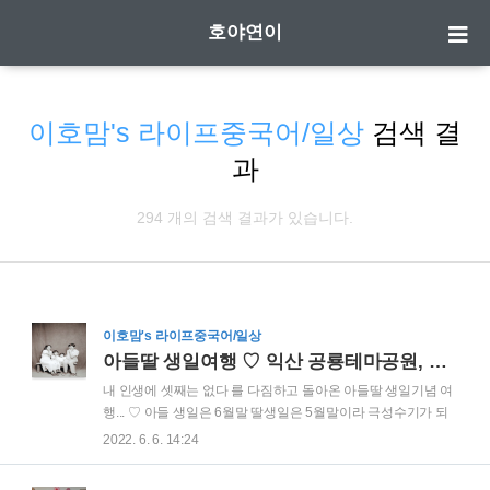
호야연이
이호맘's 라이프중국어/일상
검색 결
과
294 개의 검색 결과가 있습니다.
이호맘's 라이프중국어/일상
아들딸 생일여행 ♡ 익산 공룡테마공원, 군산 철길마을, 서천 씨큐리움, 대전 미니특공대 키카
내 인생에 셋째는 없다 를 다짐하고 돌아온 아들딸 생일기념 여
행... ♡ 아들 생일은 6월말 딸생일은 5월말이라 극성수기가 되
기전에 여행을 다녀오자 라는 마음으로 떠났어요~ 파워J인지라
2022. 6. 6. 14:24
수많은 계획을 세웠지만 1박2일 여행계획중에서 첫날에 늦게
출발해서 계획변경; 둘째날엔 비가 와서 계획변경; 엄빠의 영혼