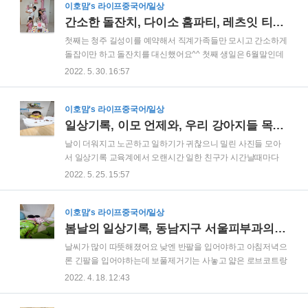
과 체력은 바스스 갈렸지만 아이들은 신났어요!ㅋㅋ 목적이 그
이호맘's 라이프중국어/일상
거였으니 그걸로 된걸로 ♡ 익산 공룡테마공원내에 있는 다이
간소한 돌잔치, 다이소 홈파티, 레츠잇 티아라케이크, 이가 닭백숙
노키즈월드 들어가보기전엔 공룡박물관같은건줄 알았는데 액
첫째는 청주 길성이를 예약해서 직계가족들만 모시고 간소하게
티비티 키카같은 곳이에요 우린 즐기지못했으므로 사진은 검색
돌잡이만 하고 돌잔치를 대신했어요^^ 첫째 생일은 6월말인데
ㄱㄱ 문제는 평일엔 운영을 안하고 주말에만 운영하는데 인터
여름보양식으로 챙겨먹는 백숙시즌과 겹쳐서 어른들 모시고 입
2022. 5. 30. 16:57
넷 예매는 안되고 주말 아침에 오픈하자마자 오후타임까지 인
맛에도 안맞는 뷔페를 가는것보단 백숙이 좋겠더라구요ㅎㅎ 결
원수 완판된다고 하심 거기다가 설명해주는 데스크 직원은 그
혼식은 그렇다쳐도 돌잔치는 굳이 하지말자는 추세이기도 하
닥 친..
고, 하물며 첫째는 돌잔치를 하더라도 둘째는 안하는 추세이다
이호맘's 라이프중국어/일상
보니, 저희집은 암튼 첫째때 간소하게 한 만큼 둘째도 딱 복잡하
일상기록, 이모 언제와, 우리 강아지들 목욕, 보은 말티재전망대, 리뉴얼라이프 까까
지않게하자~로 마음먹었어요 ㅎㅎ 연꽃 "연蓮"자를 따서 이름
날이 더워지고 노곤하고 일하기가 귀찮으니 밀린 사진들 모아
을 지어서 백일때쯤 인터넷검색중에 우연히 발견해서 구입해둔
서 일상기록 교육계에서 오랜시간 일한 친구가 시간날때마다
연꽃송이액자, 그리고 풍선이나 사진에 가려진 가랜드등은 전
와서 호야랑 놀아도 주고 공부도 시켜주고 있어요 ♡ 이모 언제
2022. 5. 25. 15:57
부 다이소 ㅎㅎ 한소희가 유행시킨 공주왕관이랑 귀걸이목걸이
오냐고 아빠보다 엄마보다 이모가 좋다고 난리난리 이사와서
세트도 다이소ㅋㅋㅋ 미역국에 음식을 할까하다가 역시나 첫째
마당에서 1년넘게 키운 강아지들을 마침내 집으로 들였어요 목
돌잔치랑..
욕도 거의 안시키다가 다시 일일히 안아다가 목욕시키고 빗질
이호맘's 라이프중국어/일상
해주고 말려주고 강아지들도 다시 집으로 들어와서 신나고 강
봄날의 일상기록, 동남지구 서울피부과의원, 아들이랑 드라이브, 몰스킨 벚꽃노트
아지집이 가까우니 호야도 같이 놀아서 신나고 ♡ 몰라서 못간
날씨가 많이 따뜻해졌어요 낮엔 반팔을 입어야하고 아침저녁으
다는 말티재전망대 의외로 가까운 곳에 있다는걸 우연히 알게
론 긴팔을 입어야하는데 보풀제거기는 사놓고 얇은 로브코트랑
되어서 갔는데 생각보다 정말 높고 무서워요 이번주 주말이면
봄니트들 정리를 못하고 있는 아이러니... MBTI에 관심이 없다
2022. 4. 18. 12:43
돌이 되는 우리 공주, 이제 앉은 자리에서 초코과자 한봉지를 게
가 얼마전에 사무실 동생이 얘기해서 해봤더니 세계에서 가장
임끝내는 공주마마ㅋㅋㅋ
희귀하다는 ENFJ더라구요ㅋㅋㅋ 신기하기도 하고 좋아하는