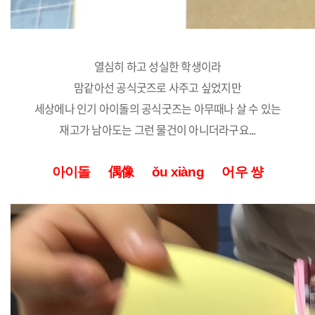
열심히 하고 성실한 학생이라
맘같아선 공식굿즈로 사주고 싶었지만
세상에나 인기 아이돌의 공식굿즈는 아무때나 살 수 있는
재고가 남아도는 그런 물건이 아니더라구요...
아이돌
偶像
ǒu xiàng 어우 썅