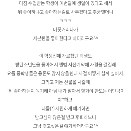
마침 수업받는 학생이 이번달에 생일이 있다고 해서
뭐 좋아하냐고 좋아하는걸로 사주겠다고 추궁했더니
ㅋㅋㅋ
머뭇거리다가
세븐틴을 좋아한다고 하더라구요^^
이 학생전에 가르쳤던 학생도
방탄소년단을 좋아해서 앨범 사전예약에 사활을 걸길래
요즘 중학생들은 용돈도 많지 않을텐데 저걸 어떻게 살까 싶어서,
그리고 저는 선물을 사줄때
"뭐 좋아하는지 얘기해 아님 내가 알아서 할거야 한도는 이만큼이
야"하고
나름(?) 시원하게 얘기하면
받고싶지 않은걸 받고 후회하느니
그냥 갖고싶은걸 얘기하더라구요^^