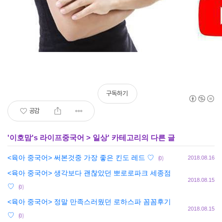
구독하기
공감
'
이호맘's 라이프중국어
>
일상
' 카테고리의 다른 글
<육아 중국어> 써본것중 가장 좋은 킨도 레드 ♡
(0)
2018.08.16
<육아 중국어> 생각보다 괜찮았던 뽀로로파크 세종점
2018.08.15
♡
(0)
<육아 중국어> 정말 만족스러웠던 로하스파 꼼꼼후기
2018.08.15
♡
(0)