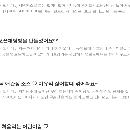
입니다 :) 시댁찬스로 호는 할머니할아버지품에 앵겨드리고남편이랑 둘이 서
 4DX SOUNDX 3D로 마블 "앤트맨 과 와스프" 보고 왔어요~원래는 용산
2D로 보고싶었는데남편이 오랜만에 극장가서 보는 마블인데4D와 3D 둘다 포기할 수 
산에서 저희가 볼 수 있는 시간대에는맘에 드는 좌석이 매진이였어요^^;;결론은
 3D가 눈아프네..."라고 하더라구요ㅡㅡ") 암튼 영화내용에 대해서 개인적인 
 실망이였다 싶은 분들이 많으시던데적이 약하건 강하건 상관없이싸우는 장면에 
 봤어요~저희부부..
오픈채팅방을 만들었어요^^
입니다 :) 저는 현재네이버티비+카카오티비+유튜브에"이호맘네 중국어교실"
상을 업로드하고 있어요^^ 라이브강의를 편집해서 업로드해두는 방식이구요,
카오티비 월 , 수 저녁 8시 입니다...만...제가 육아맘이다보니여러가지 이유로
생기는 경우도 적지 않고,또 열심히 공부하는 몇몇 학생분들께서제게 카톡으로
어봐오시기 때문에 강의시간에 변동이 있을때 공지도 할겸질문답변도 주고 받을
카오톡 오픈채팅방을 만들게되었습니당^^ 오픈채팅방에 접속하시는 가장 쉬운
시는 방법입니다^^ 검색해서 찾아오시는 방법은아래에 ..
닥 애간장 소스 ♡ 이유식 싫어할때 섞어봐요~
입니다 :) 지지난주에 돌지난 우리 호는이제 죽이랑 밥 사이에 진밥 단계를 잘
 와버렸어요...이시기가 오면 무슨짓을 해도 안먹고 뱉고 집어던진다는데그렇
기엔든든하지 않은지 잠도 잘 안자려고 해서간안된 이유식보단애기가 먹을 수 
장보던 중에 어린이 간장을 찾았어요^^ 재료만 아이들을 위해 엄선해서 만들었
이랑 다르지 않아요~오히려 더 향긋하고 고소해서밥에 섞어서 먹이면 잘 먹는답
마들~요거 한번 시도해보세요^^ 간장 酱油 jiàng yóu 쨩 유
호 처음먹는 어린이김 ♡