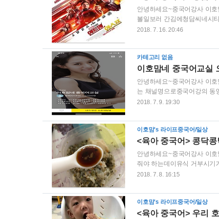
안녕하세요~중국어강사 이호맘
볼일보러 간김에청담씨네시티에서
4DX with SCREENX 
2018. 7. 16. 20:46
징징거려서ㅡㅡㅋㅋ(그리고 용
고 나와서"나이를 먹었나 이젠
카테고리 없음
하자면...적이 너무 약해서
요소를 잘 넣어서 저는 재밌게
이호맘네 중국어교실 
안녕하세요~중국어강사 이호맘
는 채널명으로중국어강의 동영
브 강의시간은일단은...매주 카
2018. 7. 9. 19:30
라이브강의시간에 변동사항이 
국어에 관해 궁금한 점을 물
이호맘's 라이프중국어/일상
해서"이호맘네 중국어교실"카
은 △위에 QR코드를 인식해주
<육아 중국어> 콩닥콩
안녕하세요~중국어강사 이호맘
줘야 하는데이유식 거부시기가
분유로 돌아가서 물배를 채우
2018. 7. 8. 16:15
조미료를 찾다가요렇게 마트 
맛은 어른들 먹는 일반 간장
이호맘's 라이프중국어/일상
^^ 이유식 안먹어서 고생중인 엄
<육아 중국어> 우리 