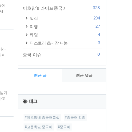
울에
328
이호맘's 라이프중국어
에서
없다고
294
일상
 보
27
여행
리뷰를
4
웨딩
코미디
3
티스토리 초대장 나눔
이라
0
중국 이슈
라이
 인해
 중
겸사
최근 글
최근 댓글
 방법
최
 넘겨
근
다고
태그
있는
글
을뿐
니다
#이호맘네 중국어교실
#중국어 강의
#고등학교 중국어
#중국어