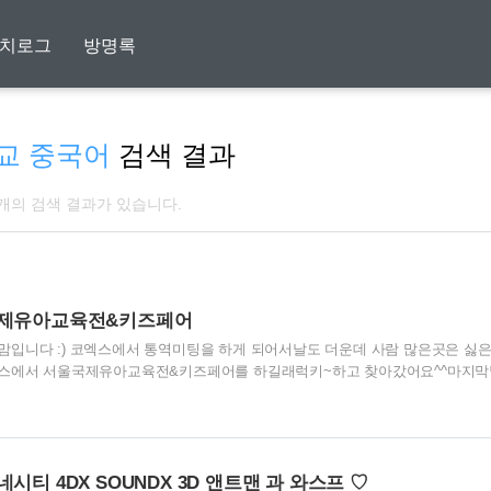
치로그
방명록
교 중국어
검색 결과
 개의 검색 결과가 있습니다.
국제유아교육전&키즈페어
입니다 :) 코엑스에서 통역미팅을 하게 되어서날도 더운데 사람 많은곳은 싫은데
엑스에서 서울국제유아교육전&키즈페어를 하길래럭키~하고 찾아갔어요^^마지
지만앞에 안내데스크에서 안내에 따라 카카오플러스친구를 해가지고무료입장을 
아이나 부모가 가기에는아직 조금 이른곳이에요^^;;세살쯤부턴 괜찮은게 많을듯해
아니면 코딩이였어요~책은 지인에게서 몇박스를 물려받아서 집에 넘쳐나고장난
다가남편이 컴공출신이기도해서 그런지코딩에 관심을 많이 보이더라구요^^ 전
에서 남편이이건 꼭 갖고 싶다 라고 한게 위사진에 코..
시티 4DX SOUNDX 3D 앤트맨 과 와스프 ♡