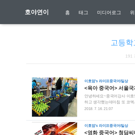
호야연이
홈
태그
미디어로그
위
고등학
191
이호맘's 라이프중국어/일상
<육아 중국어> 서울
안녕하세요~중국어강사 이호맘
하고 생각했는데마침 또 코
라 사전등록을 하지는 못했
2018. 7. 16. 21:07
있었답니다^^ 이제 돌지난 
대부분은 책 아니면 장난감 
이호맘's 라이프중국어/일상
부족함이 없어서 슥슥 지나가
览 zhǎn lǎn 쯜안 란 그중
<영화 중국어> 청담씨네