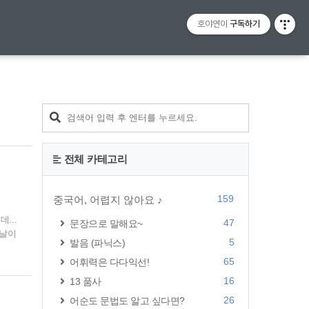
티스토리툴바
호야연이
구독하기
전체 카테고리
159
중국어, 어렵지 않아요 ♪
...
47
문장으로 말해요~
막날이
5
발음 (파닉스)
할 수
요~
65
어휘력은 다다익선!
감도
16
13 품사
시 展
26
어순도 문법도 알고 싶다면?