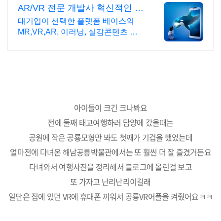
AR/VR 전문 개발사 혁신적인 콘
텐츠 기획/개발
대기업이 선택한 플랫폼 베이스의
MR,VR,AR, 이러닝, 실감콘텐츠 전
문 개발사
아이들이 크긴 크나봐요
전에 둘째 태교여행하러 담양에 갔을때는
공원에 작은 공룡모형만 봐도 첫째가 기겁을 했었는데
얼마전에 다녀온 해남공룡박물관에서는 또 훨씬 더 잘 즐겼거든요
다녀와서 여행사진을 정리해서 블로그에 올린걸 보고
또 가자고 난리난리이길래
일단은 집에 있던 VR에 휴대폰 끼워서 공룡VR어플을 켜줬어요ㅋㅋ