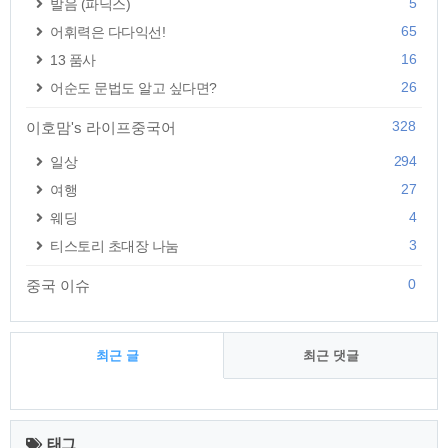
5
발음 (파닉스)
65
어휘력은 다다익선!
16
13 품사
26
어순도 문법도 알고 싶다면?
328
이호맘's 라이프중국어
294
일상
27
여행
4
웨딩
3
티스토리 초대장 나눔
0
중국 이슈
최근 글
최근 댓글
최
근
태그