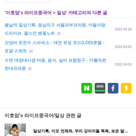
'
이호맘's 라이프중국어
>
일상
' 카테고리의 다른 글
봄날의 일상기록, 동남지구 서울피부과의원, 아들이랑
2022.04.18
드라이브, 몰스킨 벚꽃노트
(0)
갓성비 온천수 스파숙소 - 대전 유성 로드(LOD)호텔 -
2022.04.03
로얄 스위트
(0)
수면 대장내시경 비용, 음식, 실비 보험청구 - 더웰속편
2022.04.03
한내과의원
(0)
이호맘's 라이프중국어/일상 관련 글
일상기록, 이모 언제와, 우리 강아지들 목욕, 보은 말티재전망대, 리뉴얼라이프 까까