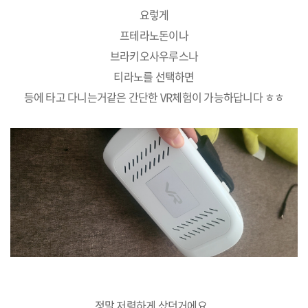
요렇게
프테라노돈이나
브라키오사우루스나
티라노를 선택하면
등에 타고 다니는거같은 간단한 VR체험이 가능하답니다 ㅎㅎ
정말 저렴하게 샀던거에요...