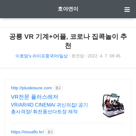
호야연이
공룡 VR 기계+어플, 코로나 집콕놀이 추
천
이호맘's 라이프중국어/일상
/
호연맘
/
2022. 4. 7. 08:45
http://plusleisure.com
광고
VR전문 플러스레저
VR/AR/4D CINEMA/ 귀신의집/ 공기
총사격장/ 회전풍선다트장 제작
https://novaflo.kr/
광고