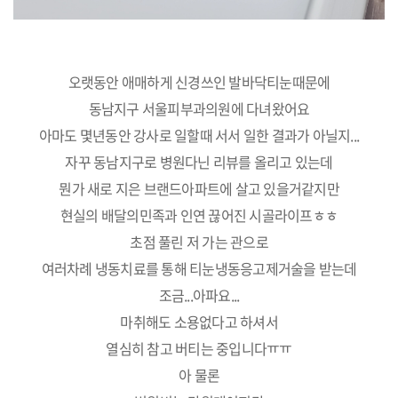
오랫동안 애매하게 신경쓰인 발바닥티눈때문에
동남지구 서울피부과의원에 다녀왔어요
아마도 몇년동안 강사로 일할때 서서 일한 결과가 아닐지...
자꾸 동남지구로 병원다닌 리뷰를 올리고 있는데
뭔가 새로 지은 브랜드아파트에 살고 있을거같지만
현실의 배달의민족과 인연 끊어진 시골라이프ㅎㅎ
초점 풀린 저 가는 관으로
여러차례 냉동치료를 통해 티눈냉동응고제거술을 받는데
조금...아파요...
마취해도 소용없다고 하셔서
열심히 참고 버티는 중입니다ㅠㅠ
아 물론