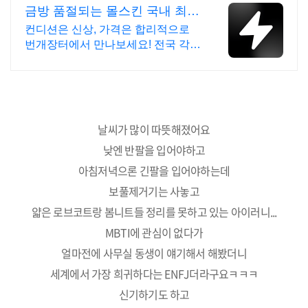
금방 품절되는 몰스킨 국내 최대
브랜드 중고거래
컨디션은 신상, 가격은 합리적으로
번개장터에서 만나보세요! 전국 각지
에서 올라오는 전국구 최다 상품 매
일 10만 개 이상의 신규 상품 업로드
날씨가 많이 따뜻해졌어요
낮엔 반팔을 입어야하고
아침저녁으론 긴팔을 입어야하는데
보풀제거기는 사놓고
얇은 로브코트랑 봄니트들 정리를 못하고 있는 아이러니...
MBTI에 관심이 없다가
얼마전에 사무실 동생이 얘기해서 해봤더니
세계에서 가장 희귀하다는 ENFJ더라구요ㅋㅋㅋ
신기하기도 하고