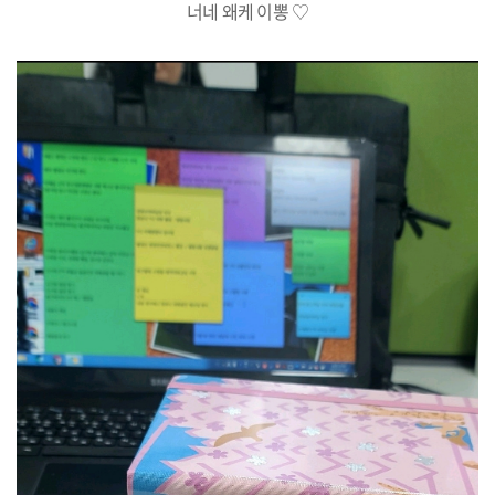
너네 왜케 이뽕 ♡