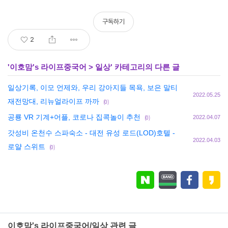
구독하기
2
'
이호맘's 라이프중국어
>
일상
' 카테고리의 다른 글
일상기록, 이모 언제와, 우리 강아지들 목욕, 보은 말티
2022.05.25
재전망대, 리뉴얼라이프 까까
(0)
공룡 VR 기계+어플, 코로나 집콕놀이 추천
(0)
2022.04.07
갓성비 온천수 스파숙소 - 대전 유성 로드(LOD)호텔 -
2022.04.03
로얄 스위트
(0)
이호맘's 라이프중국어/일상 관련 글