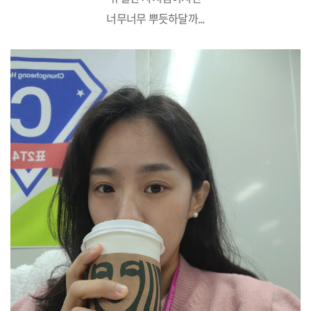
너무너무 뿌듯하달까...