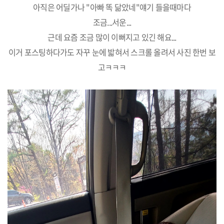
아직은 어딜가나 "아빠 똑 닮았네"얘기 들을때마다
조금...서운...
근데 요즘 조금 많이 이뻐지고 있긴 해요...
이거 포스팅하다가도 자꾸 눈에 밟혀서 스크롤 올려서 사진 한번 보
고ㅋㅋㅋ