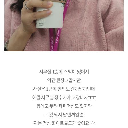
사무실 1층에 스벅이 있어서
약간 된장녀같지만
사실은 1년에 한번도 갈까말까인데
하필 사무실 정수기가 고장나서ㅠㅠ
집에도 무려 커피머신도 있지만
그것 역시 남편꺼일뿐
저는 맥심 화이트골드가 좋아요 ♡