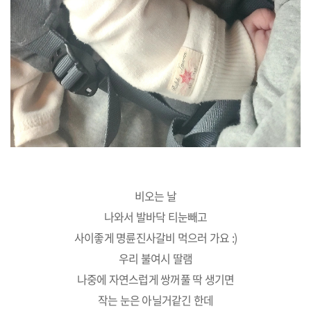
비오는 날
나와서 발바닥 티눈빼고
사이좋게 명륜진사갈비 먹으러 가요 :)
우리 불여시 딸램
나중에 자연스럽게 쌍꺼풀 딱 생기면
작는 눈은 아닐거같긴 한데