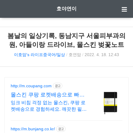
호야연이
봄날의 일상기록, 동남지구 서울피부과의
원, 아들이랑 드라이브, 몰스킨 벚꽃노트
이호맘's 라이프중국어/일상
/
호연맘
/
2022. 4. 18. 12:43
http://m.coupang.com
광고
몰스킨 쿠팡 로켓배송으로 빠르
게 준비
잉크 비침 걱정 없는 몰스킨, 쿠팡 로
켓배송으로 경험하세요. 깨끗한 필기
감을 찾는다면, 일반노트, 학습에 집
중하세요.
https://m.bunjang.co.kr/
광고