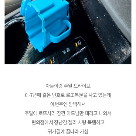
아들이랑 주말 드라이브
6~7년째 같은 번호로 로또복권을 사고 있는데
이번주엔 깜빡해서
주말에 로또사러 잠깐 아드님만 데리고 나와서
편의점에서 장난감 젤리 사탕 득템하고
귀가길에 꿈나라 가심