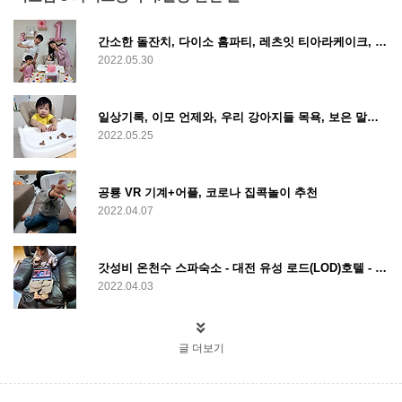
간소한 돌잔치, 다이소 홈파티, 레츠잇 티아라케이크, 이가 닭백숙
2022.05.30
일상기록, 이모 언제와, 우리 강아지들 목욕, 보은 말티재전망대, 리뉴얼라이프 까까
2022.05.25
공룡 VR 기계+어플, 코로나 집콕놀이 추천
2022.04.07
갓성비 온천수 스파숙소 - 대전 유성 로드(LOD)호텔 - 로얄 스위트
2022.04.03
글 더보기