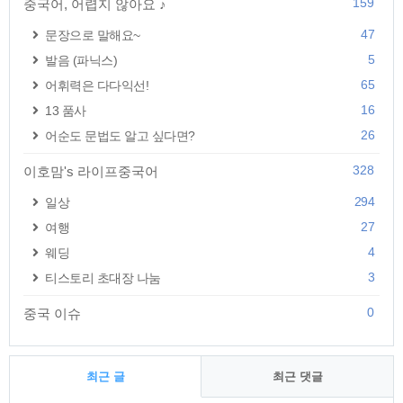
159
중국어, 어렵지 않아요 ♪
47
문장으로 말해요~
5
발음 (파닉스)
65
어휘력은 다다익선!
16
13 품사
26
어순도 문법도 알고 싶다면?
328
이호맘's 라이프중국어
294
일상
27
여행
4
웨딩
3
티스토리 초대장 나눔
0
중국 이슈
최근 글
최근 댓글