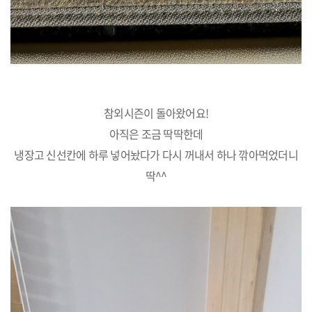
참외시즌이 돌아왔어요!
아직은 조금 딱딱한데
냉장고 신선칸에 하루 넣어놨다가 다시 꺼내서 하나 깎아먹었더니
딱^^